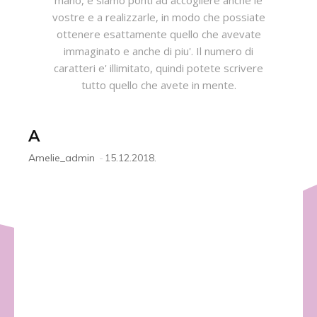
mano, e siamo ponti ad accogliere anche le
vostre e a realizzarle, in modo che possiate
ottenere esattamente quello che avevate
immaginato e anche di piu'. Il numero di
caratteri e' illimitato, quindi potete scrivere
tutto quello che avete in mente.
A
Amelie_admin
-
15.12.2018.